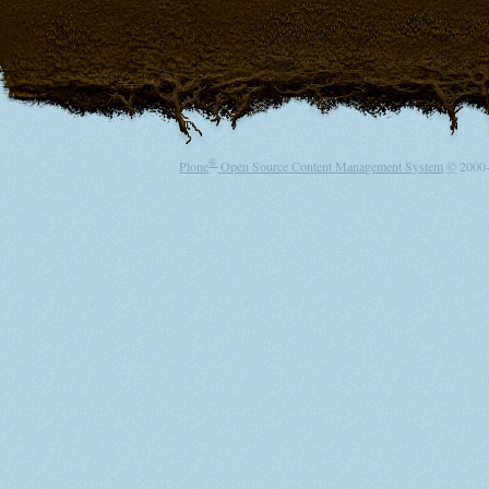
®
Plone
Open Source Content Management System
©
2000