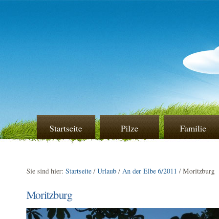
Startseite
Pilze
Familie
Sie sind hier:
Startseite
/
Urlaub
/
An der Elbe 6/2011
/
Moritzburg
Moritzburg