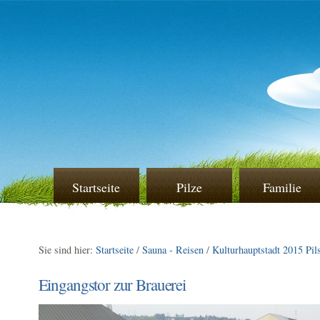
Startseite
Pilze
Familie
Sie sind hier:
Startseite
/
Sauna - Reisen
/
Kulturhauptstadt 2015 Pil
Eingangstor zur Brauerei