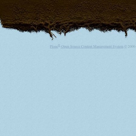
®
Plone
Open Source Content Management System
©
2000