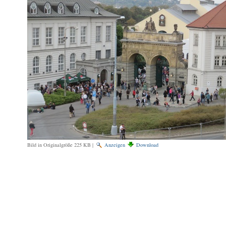
Bild in Originalgröße
225 KB
|
Anzeigen
Download